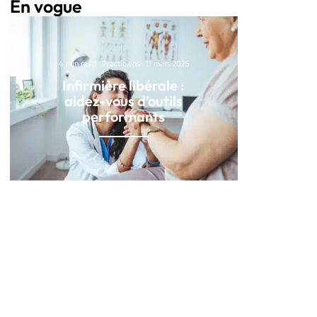
En vogue
4 min read
Practiciens
11 mars 2026
Infirmière libérale :
aidez-vous d’outils
performants