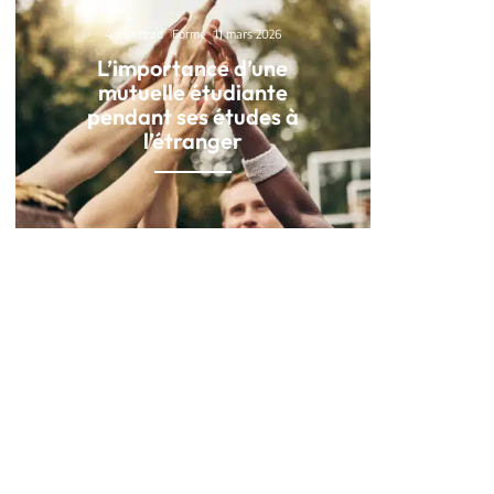
4 min read
Forme
11 mars 2026
L’importance d’une
mutuelle étudiante
pendant ses études à
l’étranger