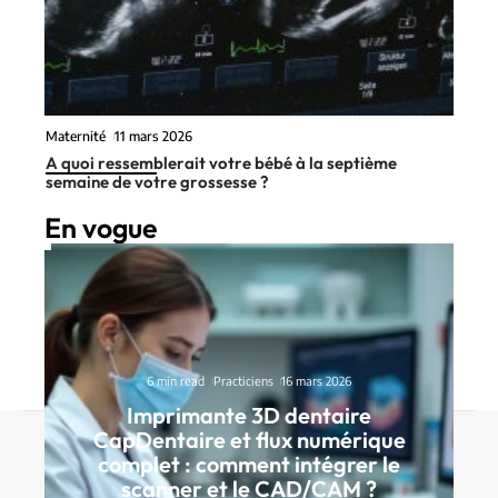
Maternité
11 mars 2026
A quoi ressemblerait votre bébé à la septième
semaine de votre grossesse ?
En vogue
6 min read
Practiciens
16 mars 2026
Imprimante 3D dentaire
CapDentaire et flux numérique
Contact
Mentions Légales
Sitemap
complet : comment intégrer le
© 2025 | drhackney.net
scanner et le CAD/CAM ?