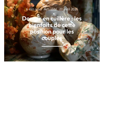
6 min read
Actualité
23 avril 2026
Dormir en cuillère : les
bienfaits de cette
position pour les
couples