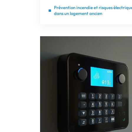
Prévention incendie et risques électriqu
dans un logement ancien