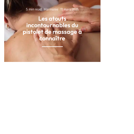
5 min read
Harmonie
11 mars 2026
Les atouts
incontournables du
pistolet de massage à
connaître