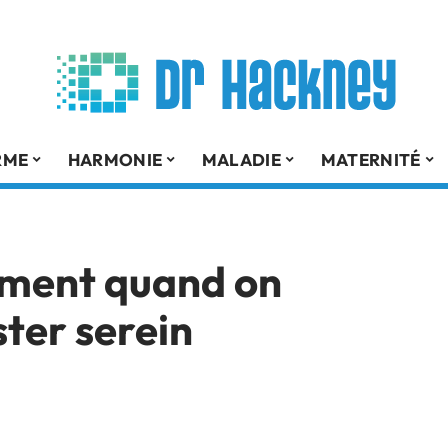
RME
HARMONIE
MALADIE
MATERNITÉ
ement quand on
ster serein