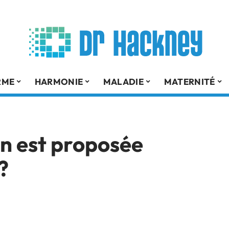
RME
HARMONIE
MALADIE
MATERNITÉ
in est proposée
?