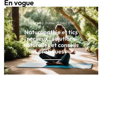
En vogue
8 min read
Forme
11 mars 2026
Naturopathie et tics
nerveux : solutions
naturelles et conseils
pratiques