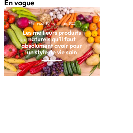
En vogue
7 min read
Forme
11 mars 2026
Les meilleurs produits
naturels qu’il faut
absolument avoir pour
un style de vie sain