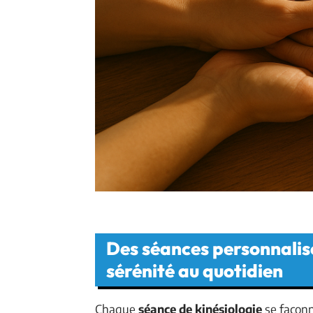
Des séances personnalisé
sérénité au quotidien
Chaque
séance de kinésiologie
se façonn