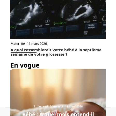
Maternité
11 mars 2026
A quoi ressemblerait votre bébé à la septième
semaine de votre grossesse ?
En vogue
8 min read
Maternité
11 mars 2026
Bébé : À quel mois entend-il
Contact
Mentions Légales
Sitemap