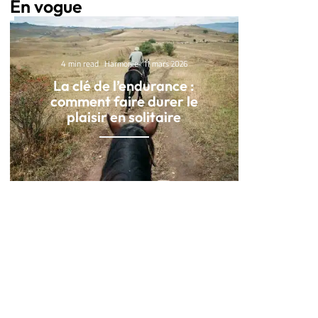
En vogue
4 min read
Harmonie
11 mars 2026
La clé de l’endurance :
comment faire durer le
plaisir en solitaire