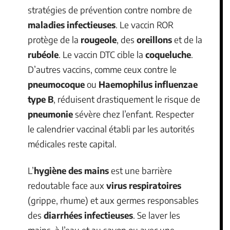
stratégies de prévention contre nombre de
maladies infectieuses
. Le vaccin ROR
protège de la
rougeole
, des
oreillons
et de la
rubéole
. Le vaccin DTC cible la
coqueluche
.
D’autres vaccins, comme ceux contre le
pneumocoque
ou
Haemophilus influenzae
type B
, réduisent drastiquement le risque de
pneumonie
sévère chez l’enfant. Respecter
le calendrier vaccinal établi par les autorités
médicales reste capital.
L’
hygiène des mains
est une barrière
redoutable face aux
virus respiratoires
(grippe, rhume) et aux germes responsables
des
diarrhées infectieuses
. Se laver les
mains, à l’eau et au savon ou avec une