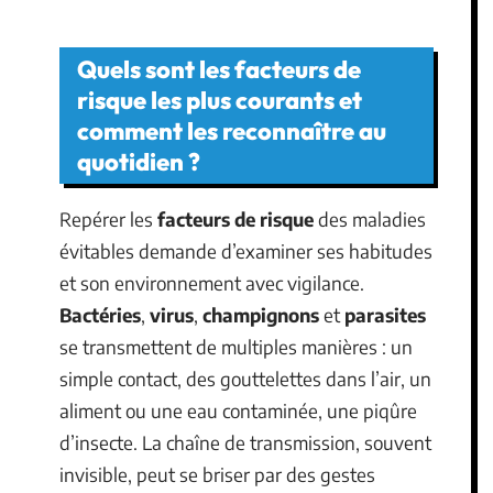
Quels sont les facteurs de
risque les plus courants et
comment les reconnaître au
quotidien ?
Repérer les
facteurs de risque
des maladies
évitables demande d’examiner ses habitudes
et son environnement avec vigilance.
Bactéries
,
virus
,
champignons
et
parasites
se transmettent de multiples manières : un
simple contact, des gouttelettes dans l’air, un
aliment ou une eau contaminée, une piqûre
d’insecte. La chaîne de transmission, souvent
invisible, peut se briser par des gestes