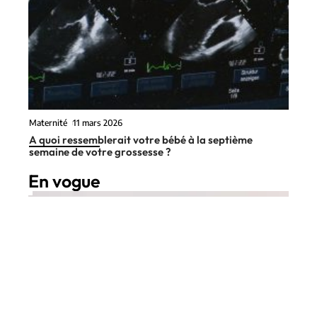
Maternité
11 mars 2026
A quoi ressemblerait votre bébé à la septième
semaine de votre grossesse ?
En vogue
5 min read
Forme
14 avril 2026
Pourquoi la centrale d’achat fait
Contact
Mentions Légales
Sitemap