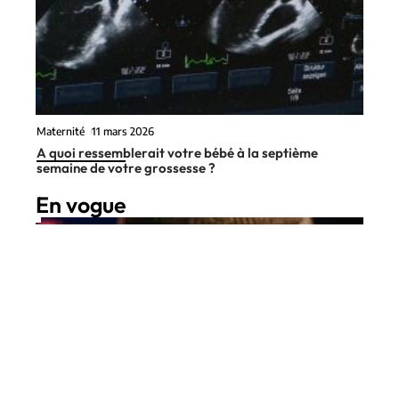
Maternité
11 mars 2026
A quoi ressemblerait votre bébé à la septième
semaine de votre grossesse ?
En vogue
6 min read
Practiciens
11 mars 2026
Trouver le kit de tatouage idéal
Contact
Mentions Légales
Sitemap
quand on débute dans le métier