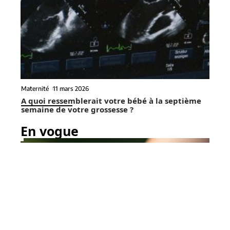
Maternité
11 mars 2026
A quoi ressemblerait votre bébé à la septième
semaine de votre grossesse ?
En vogue
6 min read
Forme
11 mars 2026
Le psoriasis : causes,
Contact
Mentions Légales
Sitemap