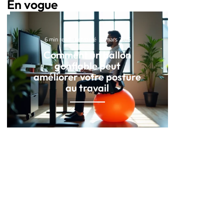
En vogue
6 min read
Actualité
11 mars 2026
Comment un ballon
gonflable peut
améliorer votre posture
au travail