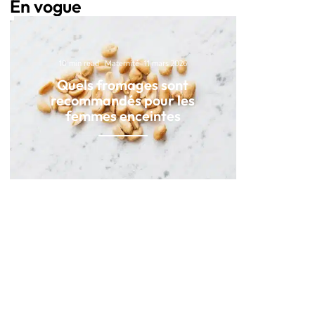
En vogue
10 min read
Maternité
11 mars 2026
Quels fromages sont
recommandés pour les
femmes enceintes