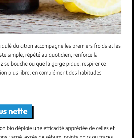
acidulé du citron accompagne les premiers froids et les
ste simple, répété au quotidien, renforce la
ez se bouche ou que la gorge pique, respirer ce
tion plus libre, en complément des habitudes
us nette
ron bio déploie une efficacité appréciée de celles et
ions : acné, excès de sébum, points noirs ou traces