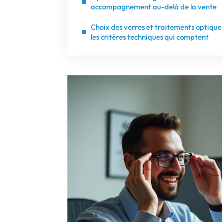
accompagnement au-delà de la vente
Choix des verres et traitements optiques
les critères techniques qui comptent