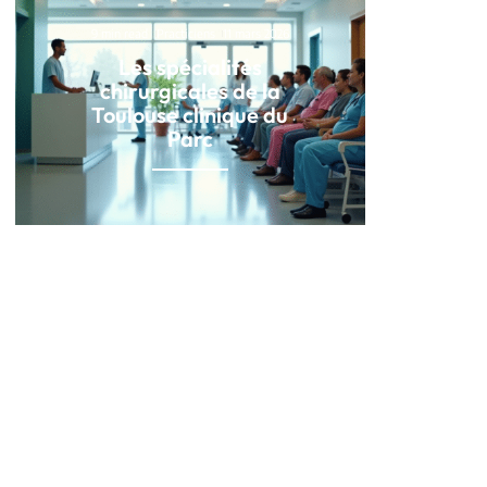
9 min read
Practiciens
11 mars 2026
Les spécialités
chirurgicales de la
Toulouse clinique du
Parc