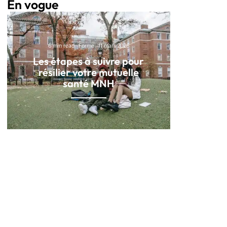
En vogue
6 min read
Forme
11 mars 2026
Les étapes à suivre pour
résilier votre mutuelle
santé MNH