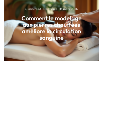
8 min read
Harmonie
11 mars 2026
Comment le modelage
aux pierres chauffées
améliore la circulation
sanguine