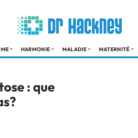
RME
HARMONIE
MALADIE
MATERNITÉ
tose : que
as?