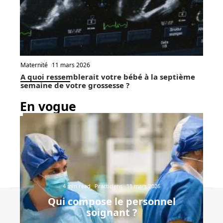
Maternité
11 mars 2026
A quoi ressemblerait votre bébé à la septième
semaine de votre grossesse ?
En vogue
4 min read
Practiciens
11 mars 2026
Qui compose le personnel
Contact
Mentions Légales
Sitemap
soignant ?
© 2025 | drhackney.net