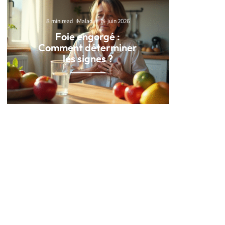
8 min read
Maladie
14 juin 2026
Foie engorgé :
Comment déterminer
les signes ?